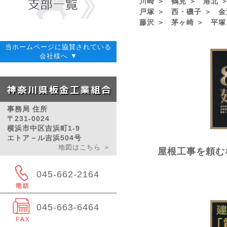
川崎 ＞
鶴見 ＞
港北 
戸塚 ＞
西・磯子 ＞
金
藤沢 ＞
茅ヶ崎 ＞
平塚
当ホームページに協賛されている
会社様へ ▼
事務局 住所
〒231-0024
横浜市中区吉浜町1-9
エトア－ル吉浜504号
地図はこちら ＞
屋根工事を頼む
045-662-2164
045-663-6464