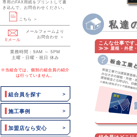
専用のFAX用紙をプリントして書
き込んで、お問合わせください。
こちら ＞
私達
メールフォームより
お問合わせ ＞
こんな仕事です
≫≫
屋根・外壁・
業務時間：9AM ～ 5PM
土曜・日曜・祝日 休み
※当組合では、個別の組合員の紹介
は行っていません。
＞
組合員を探す
＞
施工事例
＞
加盟店なら安心