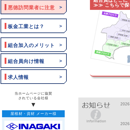
組合員はどこに
≫≫ こちらで
＞
悪徳訪問業者に注意
＞
板金工業とは？
＞
組合加入のメリット
＞
組合員向け情報
＞
求人情報
2026
2026