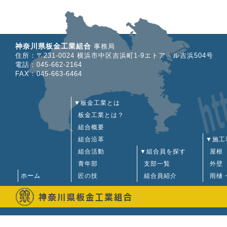
2024
2025
神奈川県板金工業組合
事務局
住所：〒231-0024 横浜市中区吉浜町1-9エトア－ル吉浜504号
2025
電話：045-662-2164
FAX：045-663-6464
2024
2025
▼板金工業とは
板金工業とは？
2024
組合概要
2025
組合沿革
▼施工
2024
組合活動
▼組合員を探す
屋根
2025
青年部
支部一覧
外壁
ホーム
匠の技
組合員紹介
雨樋
2024
2025
2024